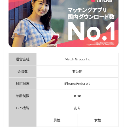
運営会社
Match Group, Inc
会員数
非公開
対応端末
iPhone/Andoroid
年齢制限
R-18
GPS機能
あり
男性
女性