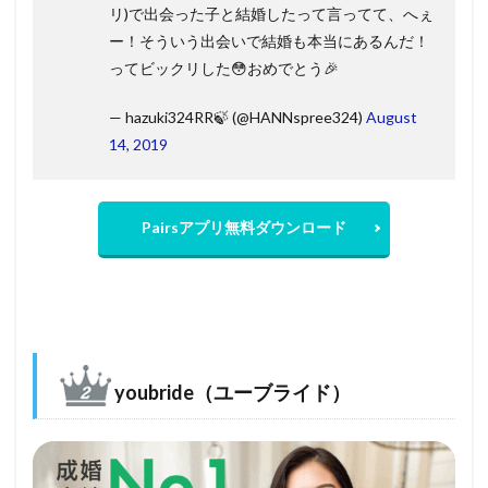
リ)で出会った子と結婚したって言ってて、へぇ
ー！そういう出会いで結婚も本当にあるんだ！
ってビックリした😳おめでとう🎉
— hazuki324RR🍃 (@HANNspree324)
August
14, 2019
Pairsアプリ無料ダウンロード
youbride（ユーブライド）