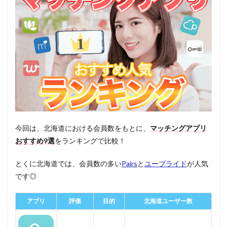
今回は、北海道における会員数をもとに、
マッチングアプリ
おすすめ9選
をランキングで比較！
とくに北海道では、会員数の多い
Pairs
と
ユーブライド
が人気
です◎
アプリ
評価
目的
北海道ユーザー数