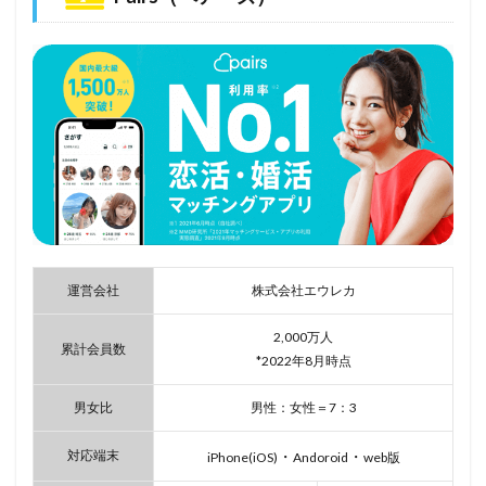
運営会社
株式会社エウレカ
2,000万人
累計会員数
*2022年8月時点
男女比
男性：女性＝7：3
対応端末
・
・
iPhone(iOS)
Andoroid
web版