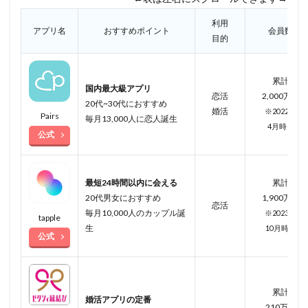
利用
アプリ名
おすすめポイント
会員数
目的
累計
国内最大級アプリ
恋活
2,000万人
20代~30代におすすめ
婚活
※2022年
Pairs
毎月13,000人に恋人誕生
4月
時点
公式
最短24時間以内に会える
累計
20代男女におすすめ
1,900万人
恋活
毎月10,000人のカップル誕
※2023年
tapple
生
10月
時点
公式
累計
婚活アプリの定番
210万人