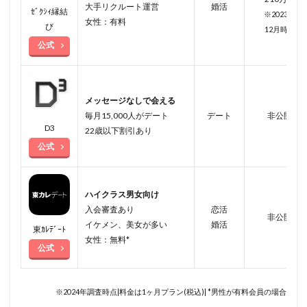
大手リクルート運営
婚活
ｾﾞｸｼｨ縁結
※2023年
女性：有料
び
12月時点
公式
メッセージなしで会える
毎月15,000人がデート
デート
非公開
D3
22歳以下割引あり
公式
ハイクラス男女向け
入会審査あり
恋活
非公開
イケメン、美女が多い
婚活
東ｶﾚﾃﾞｰﾄ
女性：無料*
公式
※2024年調査時点|料金は1ヶ月プラン(税込)| *男性が有料会員の場合