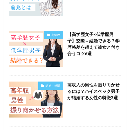
【高学歴女子×低学歴男
高学歴
子】交際→結婚できる？学
歴格差を超えて彼女と付き
合うコツ6選
高収入の男性を振り向かせ
結婚・婚活
るには？ハイスペック男子
が結婚する女性の特徴3選