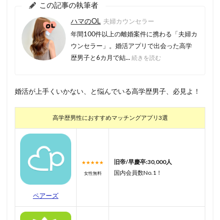
この記事の執筆者
ハマのOL
夫婦カウンセラー
年間100件以上の離婚案件に携わる「夫婦カ
ウンセラー」。婚活アプリで出会った高学
歴男子と6カ月で結...
続きを読む
婚活が上手くいかない、と悩んでいる高学歴男子、必見よ！
高学歴男性におすすめマッチングアプリ3選
旧帝/早慶卒:30,000人
★★★★★
国内会員数No.1！
女性無料
ペアーズ