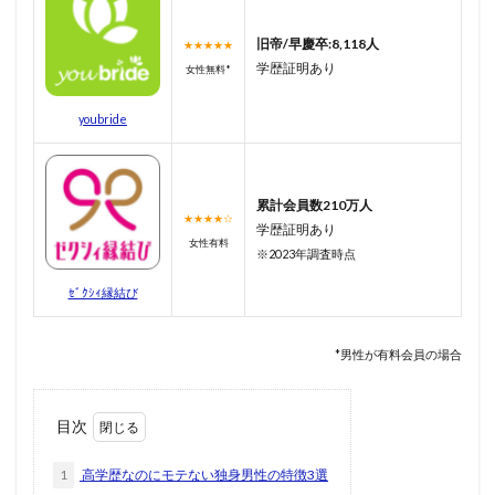
旧帝/早慶卒:8,118人
★★★★★
学歴証明あり
女性無料*
youbride
累計会員数210万人
★★★★☆
学歴証明あり
女性有料
※2023年調査時点
ｾﾞｸｼｨ縁結び
*男性が有料会員の場合
目次
1
高学歴なのにモテない独身男性の特徴3選