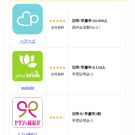
旧帝/早慶卒:30,000人
★★★★★
国内会員数No.1！
女性無料
ペアーズ
旧帝/早慶卒:8,118人
★★★★★
学歴証明あり
女性無料
youbride
旧帝大/早慶卒2割
★★★★☆
学歴証明あり
ｾﾞｸｼｨ縁結び