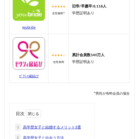
旧帝/早慶卒:8,118人
★★★★★
学歴証明あり
女性無料*
youbride
累計会員数140万人
★★★★☆
学歴証明あり
女性有料
ｾﾞｸｼｨ縁結び
*男性が有料会員の場合
目次
1
高学歴女子と結婚するメリット3選
2
高学歴女子と出会う方法