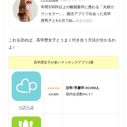
年間100件以上の離婚案件に携わる「夫婦カ
ウンセラー」。婚活アプリで出会った高学
歴男子と6カ月で結...
続きを読む
これを読めば、高学歴女子とうまく付き合う方法が分かるわ
よ♪
高学歴女子が多いマッチングアプリ3選
旧帝/早慶卒:30,000人
★★★★★
国内会員数No.1！
女性無料
ペアーズ