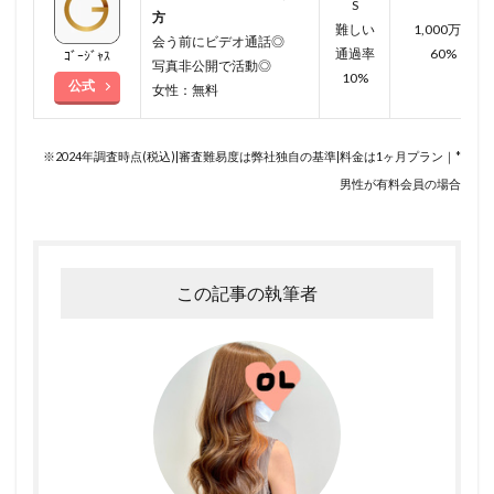
S
方
難しい
1,000万円
会う前にビデオ通話◎
通過率
60%
ｺﾞｰｼﾞｬｽ
写真非公開で活動◎
10%
公式
女性：無料
※2024年調査時点(税込)|審査難易度は弊社独自の基準|料金は1ヶ月プラン｜*
男性が有料会員の場合
この記事の執筆者