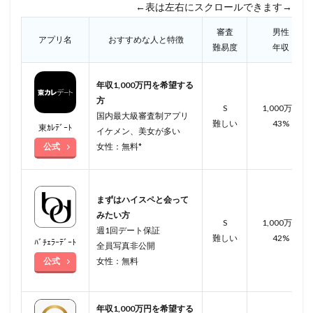
←表は左右にスクロールできます→
審査
男性
アプリ名
おすすめな人と特徴
難易度
年収
年収1,000万円を希望する
方
S
1,000万円
国内最大級審査制アプリ
難しい
43%
東ｶﾚﾃﾞｰﾄ
イケメン、美女が多い
公式
女性：無料*
まずはハイスペと会って
みたい方
S
1,000万円
週1回デート保証
難しい
42%
ﾊﾞﾁｪﾗｰﾃﾞｰﾄ
全員写真非公開
公式
女性：無料
年収1,000万円を希望する