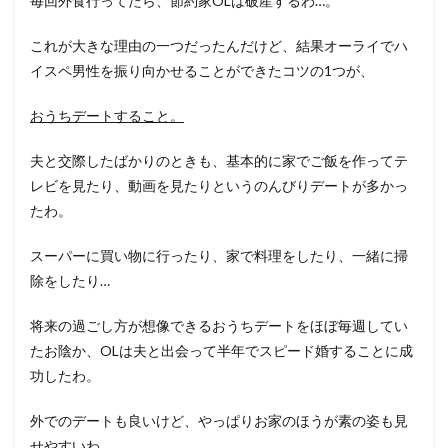
毎回外食行ってたら、節約家OLは破産するわ…。
これが大きな理由の一つだったんだけど、結果オーライでハ
イスペ男性を振り向かせることができたコツの1つが、
おうちデートすること。
夫と交際したばかりのときも、基本的に家でご飯を作ってテ
レビを見たり、動画を見たりというのんびりデートが多かっ
たわ。
スーパーに買い物に行ったり、家で料理をしたり、一緒に掃
除をしたり…
将来の過ごし方が想像できるおうちデートをほぼ毎週してい
たお陰か、OLは夫と出会って半年でスピード婚することに成
功したわ。
外でのデートも良いけど、やっぱりお家のほうが素の姿も見
せやすいわ。