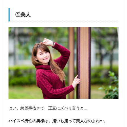
①美人
はい、綺麗事抜きで、正直にズバリ言うと…
ハイスペ男性の奥様は、揃いも揃って美人
なのよね〜。