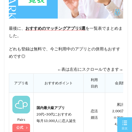
最後に、
おすすめのマッチングアプリ5選
を一覧表でまとめま
した。
どれも登録は無料で、今ご利用中のアプリとの併用もおすす
めです◎
←表は左右にスクロールできます→
利用
アプリ名
おすすめポイント
会員数
目的
累計
国内最大級アプリ
恋活
2,000万人
20代~30代におすすめ
婚活
※2022年
Pairs
毎月13,000人に恋人誕生
4月
時点
公式
目次