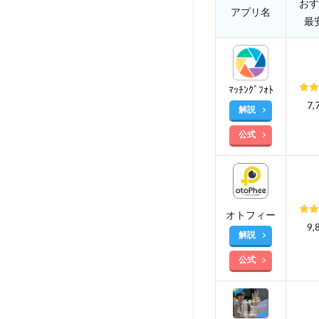
おす
アプリ名
最
ﾏｯﾁﾝｸﾞﾌｫﾄ
7,
解説
公式
オトフィー
9,
解説
公式