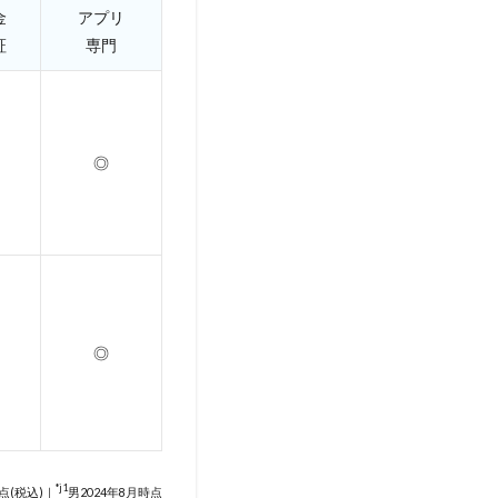
金
アプリ
証
専門
◎
◎
*j1
点(税込)｜
男2024年8月時点