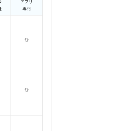
金
アプリ
証
専門
◎
◎