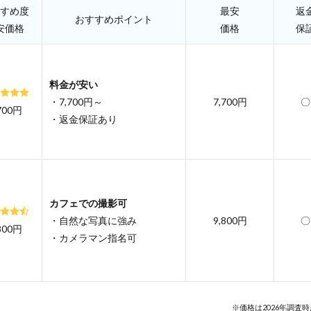
すめ度
最安
返
おすすめポイント
安価格
価格
保
料金が安い
・7,700円～
7,700円
〇
700円
・返金保証あり
カフェでの撮影可
・自然な写真に強み
9,800円
〇
800円
・カメラマン指名可
※価格は2026年調査時