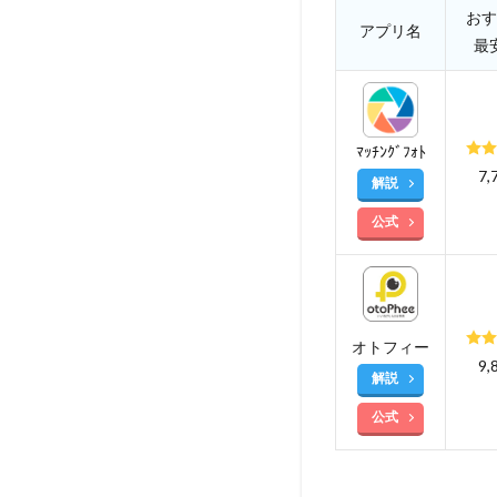
おす
アプリ名
最
ﾏｯﾁﾝｸﾞﾌｫﾄ
7,
解説
公式
オトフィー
9,
解説
公式