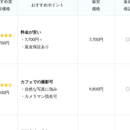
すめ度
最安
返
おすすめポイント
安価格
価格
保
料金が安い
・7,700円～
7,700円
〇
700円
・返金保証あり
カフェでの撮影可
・自然な写真に強み
9,800円
〇
800円
・カメラマン指名可