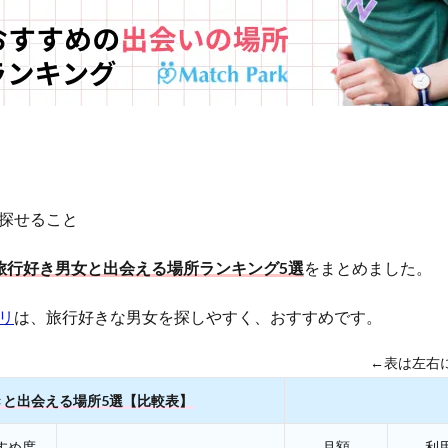
探せること
旅行好き男女と出会える場所ランキング5選
をまとめました。
リ
は、旅行好きな男女を探しやすく、おすすめです。
←表は左右
きと出会える場所5選【比較表】
すめ度
月額
利