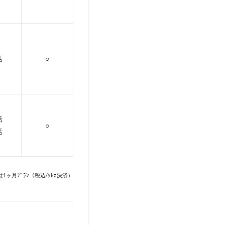
活
○
活
○
活
は1ヶ月ﾌﾟﾗﾝ（税込/ｸﾚｶ決済）