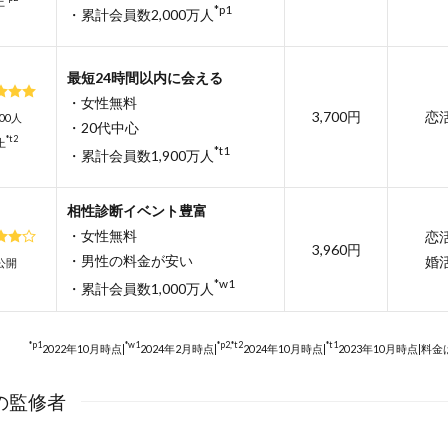
上
*p1
・累計会員数2,000万人
最短24時間以内に会える
・女性無料
3,700円
恋
400人
・20代中心
*t2
上
*t1
・累計会員数1,900万人
相性診断イベント豊富
・女性無料
恋
3,960円
・男性の料金が安い
婚
公開
*w1
・累計会員数1,000万人
*p1
*w1
*p2,*t2
*t1
2022年10月時点|
2024年2月時点|
2024年10月時点|
2023年10月時点|料金
の監修者