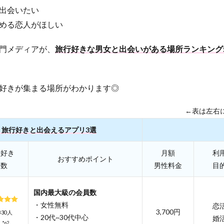
出会いたい
める恋人がほしい
門メディアが、
旅行好きな男女と出会いがある場所ランキング
好きが集まる場所がわかります◎
←表は左右
】旅行好きと出会えるアプリ3選
行好き
月額
利
おすすめポイント
人数
男性料金
目
国内最大級の会員数
・女性無料
恋
3,700円
,830人
・20代~30代中心
婚
*p2