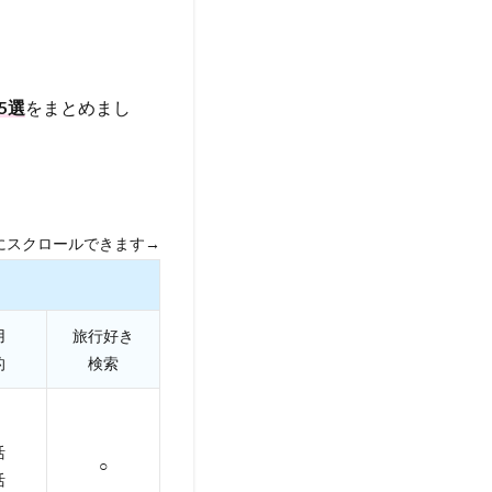
5選
をまとめまし
にスクロールできます→
用
旅行好き
的
検索
活
○
活