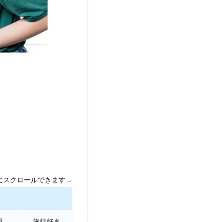
にスクロールできます→
用
旅行好き