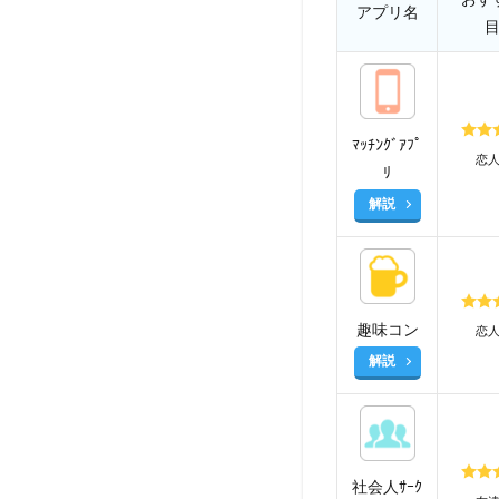
アプリ名
ﾏｯﾁﾝｸﾞｱﾌﾟ
恋
ﾘ
解説
趣味コン
恋
解説
社会人ｻｰｸ