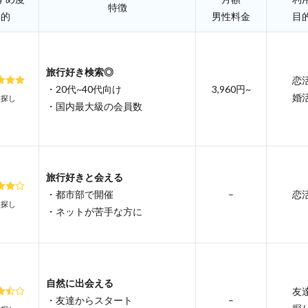
特徴
目的
男性料金
目
旅行好き検索◎
恋
・20代~40代向け
3,960円~
婚
人探し
・国内最大級の会員数
旅行好きと会える
・都市部で開催
–
恋
人探し
・ネットが苦手な方に
自然に出会える
友
・友達からスタート
–