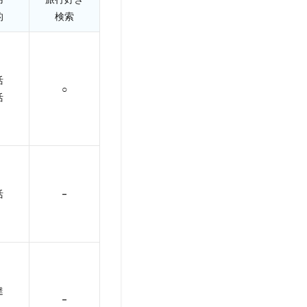
的
検索
活
○
活
活
–
達
–