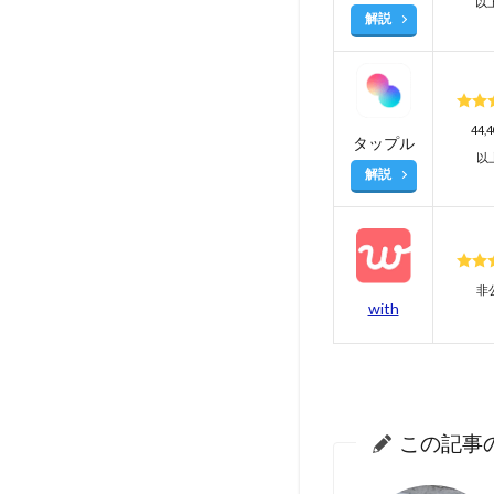
以
解説
44,
タップル
以
解説
非
with
この記事