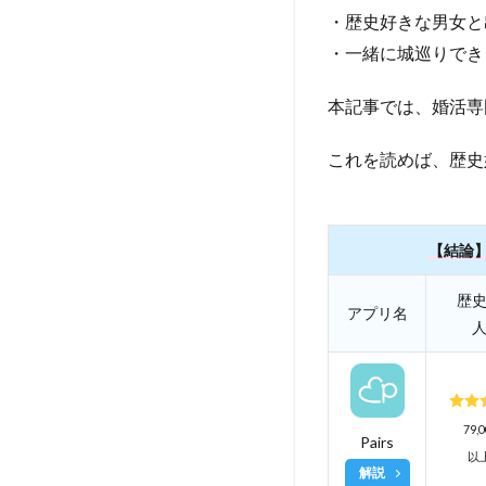
・歴史好きな男女と
・一緒に城巡りでき
本記事では、婚活専
これを読めば、歴史
【結論
歴
アプリ名
79,
Pairs
以
解説