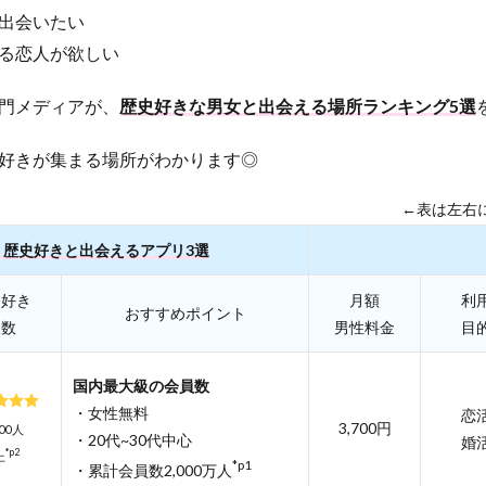
出会いたい
る恋人が欲しい
門メディアが、
歴史好きな男女と出会える場所ランキング5選
好きが集まる場所がわかります◎
←表は左右
】歴史好きと出会えるアプリ3選
史好き
月額
利
おすすめポイント
人数
男性料金
目
国内最大級の会員数
・女性無料
恋
3,700円
000人
・20代~30代中心
婚
*p2
上
*p1
・累計会員数2,000万人