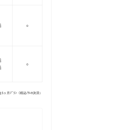
活
○
活
○
活
は1ヶ月ﾌﾟﾗﾝ（税込/ｸﾚｶ決済）