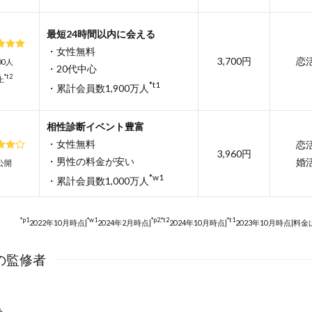
最短24時間以内に会える
・女性無料
3,700円
恋
700人
・20代中心
*t2
上
*t1
・累計会員数1,900万人
相性診断イベント豊富
・女性無料
恋
3,960円
・男性の料金が安い
婚
公開
*w1
・累計会員数1,000万人
*p1
*w1
*p2,*t2
*t1
2022年10月時点|
2024年2月時点|
2024年10月時点|
2023年10月時点|料金
の監修者