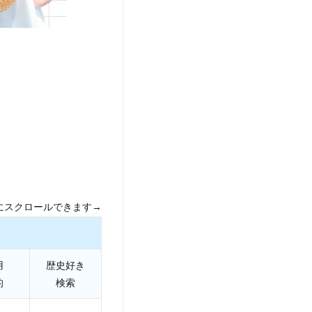
にスクロールできます→
用
歴史好き
的
検索