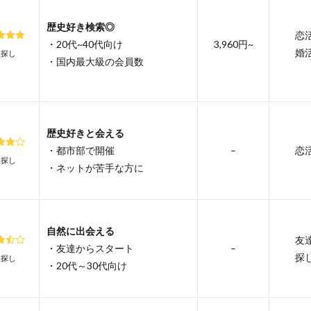
歴史好き検索◎
恋
・20代~40代向け
3,960円~
婚
人探し
・国内最大級の会員数
歴史好きと会える
・都市部で開催
–
恋
人探し
・ネットが苦手な方に
自然に出会える
友
・友達からスタート
–
探
達探し
・20代～30代向け