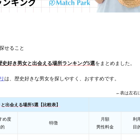
探せること
歴史好き男女と出会える場所ランキング5選
をまとめました。
リ
は、歴史好きな男女を探しやすく、おすすめです。
←表は左右
きと出会える場所5選【比較表】
すめ度
月額
利
特徴
目的
男性料金
目