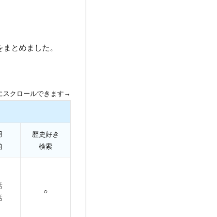
をまとめました。
にスクロールできます→
用
歴史好き
的
検索
活
○
活