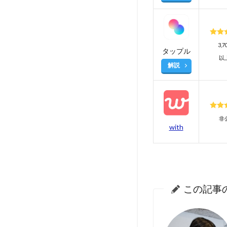
3,
タップル
以
解説
非
with
この記事