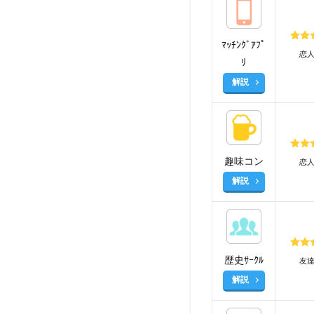
ﾏｯﾁﾝｸﾞｱﾌﾟ
恋
ﾘ
解説
趣味コン
恋
解説
歴史ｻｰｸﾙ
友
解説