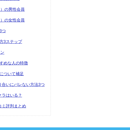
rs）の男性会員
rs）の女性会員
3つ
方3ステップ
ラン
すめな人の特徴
について補足
り合いにバレない方法3つ
クラはいる？
コミ評判まとめ