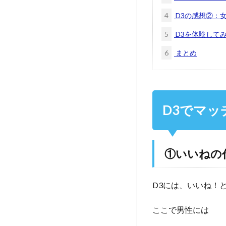
4
D3の感想②：
5
D3を体験して
6
まとめ
D3でマ
①いいねの
D3には、いいね！
ここで男性には