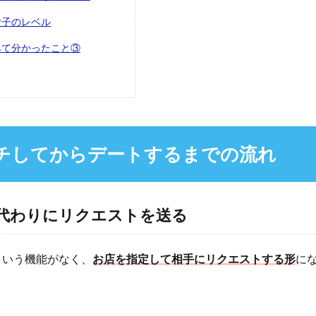
女子のレベル
みて分かったこと③
ッチしてからデートするまでの流れ
代わりにリクエストを送る
という機能がなく、
お店を指定して相手にリクエストする形
に