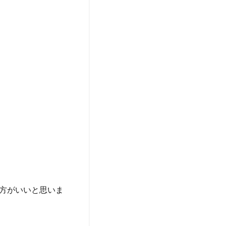
。
方がいいと思いま