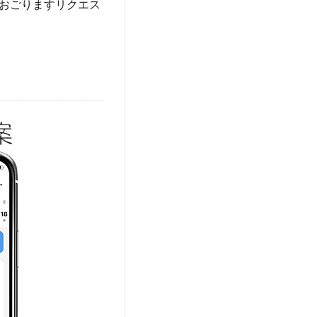
おごりますリクエス