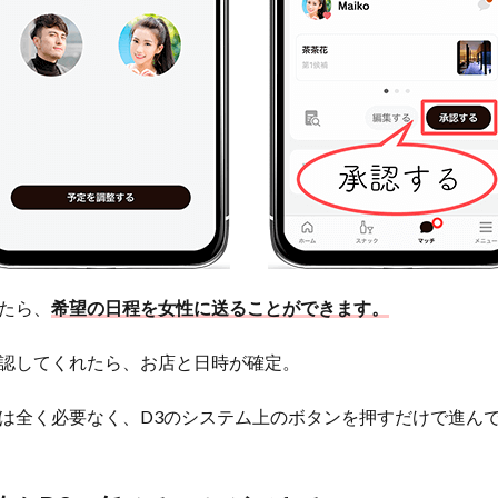
たら、
希望の日程を女性に送ることができます。
認してくれたら、お店と日時が確定。
は全く必要なく、D3のシステム上のボタンを押すだけで進ん