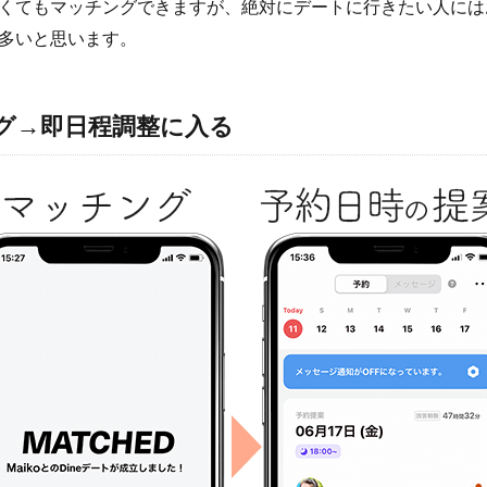
くてもマッチングできますが、絶対にデートに行きたい人には
多いと思います。
グ→即日程調整に入る