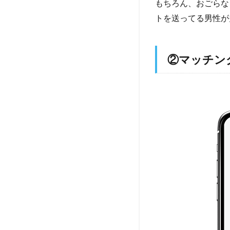
もちろん、おごらな
トを送ってる男性が
②マッチン