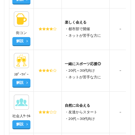
楽しく会える
・都市部で開催
–
街コン
・ネットが苦手な方に
解説
一緒にスポーツ応援◎
・20代～30代向け
–
ｽﾎﾟｰﾂﾊﾞｰ
・ネットが苦手な方に
解説
自然に出会える
・友達からスタート
–
社会人ｻｰｸﾙ
・20代～30代向け
解説