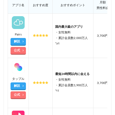
月額
アプリ名
おすすめ度
おすすめポイント
男性料金
国内最大級のアプリ
・女性無料
Pairs
3,700円
・累計会員数2,000万人
解説
*p1
公式
最短24時間以内に会える
タップル
・女性無料
3,700円
・累計会員数1,900万人
解説
*t1
公式