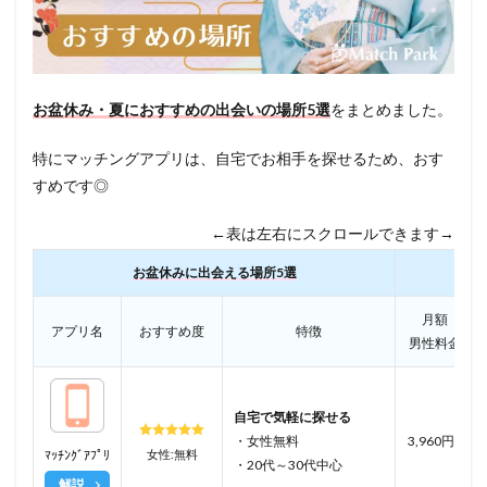
お盆休み・夏におすすめの出会いの場所5選
をまとめました。
特にマッチングアプリは、自宅でお相手を探せるため、おす
すめです◎
←表は左右にスクロールできます→
お盆休みに出会える場所5選
月額
アプリ名
おすすめ度
特徴
男性料金
自宅で気軽に探せる
・女性無料
3,960円~
ﾏｯﾁﾝｸﾞｱﾌﾟﾘ
女性:無料
・20代～30代中心
解説