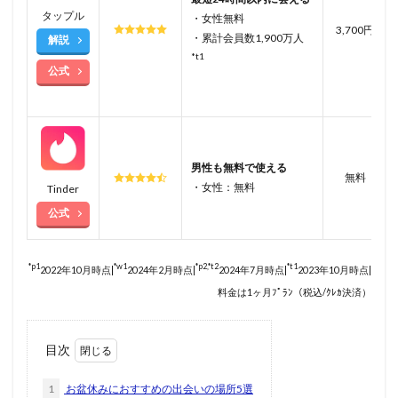
タップル
・女性無料
3,700円
・累計会員数1,900万人
解説
*t1
公式
男性も無料で使える
無料
・女性：無料
Tinder
公式
*p1
*w1
*p2,*t2
*t1
2022年10月時点|
2024年2月時点|
2024年7月時点|
2023年10月時点|
料金は1ヶ月ﾌﾟﾗﾝ（税込/ｸﾚｶ決済）
目次
1
お盆休みにおすすめの出会いの場所5選