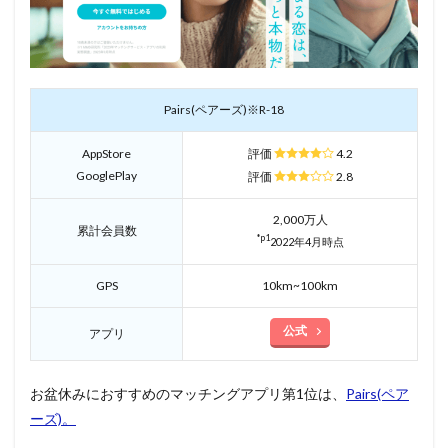
Pairs(ペアーズ)※R-18
AppStore
評価
4.2
GooglePlay
評価
2.8
2,000万人
累計会員数
*p1
2022年4月時点
GPS
10km~100km
公式
アプリ
お盆休みにおすすめのマッチングアプリ第1位は、
Pairs(ペア
ーズ)。