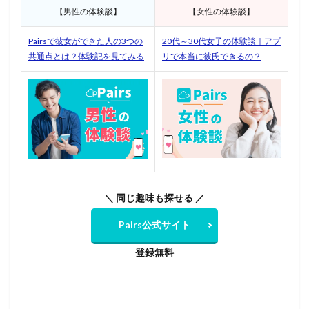
【男性の体験談】
【女性の体験談】
Pairsで彼女ができた人の3つの
20代～30代女子の体験談｜アプ
共通点とは？体験記を見てみる
リで本当に彼氏できるの？
＼ 同じ趣味も探せる ／
Pairs公式サイト
登録無料