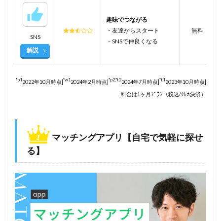
趣味でつながる
・友達からスタート
無料
SNS
・SNSで仲良くなる
解説
*p1
*w1
*p2,*t2
*t1
2022年10月時点|
2024年2月時点|
2024年7月時点|
2023年10月時点|
料金は1ヶ月ﾌﾟﾗﾝ（税込/ｸﾚｶ決済）
マッチングアプリ【自宅で気軽に探せ
る】