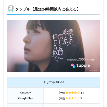
タップル【最短24時間以内に会える】
タップル ※R-18
AppStore
評価
4.1
GooglePlay
評価
3.4