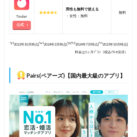
男性も無料で使える
無料
・女性：無料
Tinder
公式
*p1
*w1
*p2,*t2
*t1
2022年10月時点|
2024年2月時点|
2024年7月時点|
2023年10月時点|
料金は1ヶ月ﾌﾟﾗﾝ（税込/ｸﾚｶ決済）
Pairs(ペアーズ)【国内最大級のアプリ】