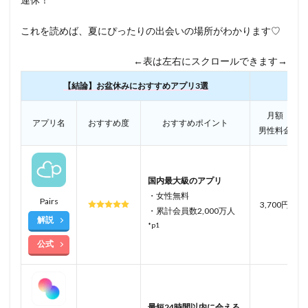
これを読めば、夏にぴったりの出会いの場所がわかります♡
←表は左右にスクロールできます→
【結論】お盆休みにおすすめアプリ3選
月額
アプリ名
おすすめ度
おすすめポイント
男性料金
国内最大級のアプリ
・女性無料
Pairs
3,700円
・累計会員数2,000万人
解説
*p1
公式
最短24時間以内に会える