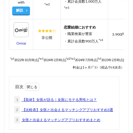
・累計会員数1,000万人
with
*w2
*w1
解説
恋愛結婚におすすめ
・職業検索が豊富
3,900円
非公開
*o1
・累計会員数900万人
Omiai
*p1
*w1
*p2,*w2
*o1
2022年10月時点|
2024年2月時点|
2024年7月時点|
2023年2月時点|
料金は1ヶ月ﾌﾟﾗﾝ（税込/ｸﾚｶ決済）
目次
1
【取材】女医が語る｜女医にモテる男性とは？
2
【比較表】女医と出会えるマッチングアプリおすすめ3選
3
女医と出会えるマッチングアプリおすすめまとめ