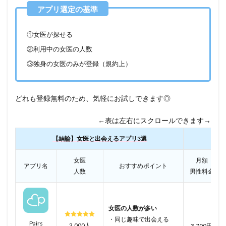
①女医が探せる
②利用中の女医の人数
③独身の女医のみが登録（規約上）
どれも登録無料のため、気軽にお試しできます◎
←表は左右にスクロールできます→
【結論】女医と出会えるアプリ3選
女医
月額
アプリ名
おすすめポイント
人数
男性料金
女医の人数が多い
・同じ趣味で出会える
Pairs
3,000人
3,700円