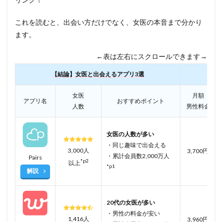
これを読むと、出会い方だけでなく、女医の本音まで分かり
ます。
←表は左右にスクロールできます→
【結論】女医と出会えるアプリ3選
女医
月額
アプリ名
おすすめポイント
人数
男性料金
女医の人数が多い
・同じ趣味で出会える
3,000人
3,700円
・累計会員数2,000万人
Pairs
*p2
以上
*p1
解説
20代の女医が多い
・男性の料金が安い
1,416人
3,960円