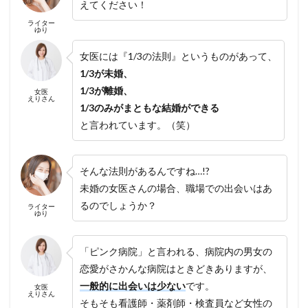
えてください！
ライター
ゆり
女医には『1/3の法則』というものがあって、
1/3が未婚、
1/3が離婚、
女医
えりさん
1/3のみがまともな結婚ができる
と言われています。（笑）
そんな法則があるんですね…!?
未婚の女医さんの場合、職場での出会いはあ
るのでしょうか？
ライター
ゆり
「ピンク病院」と言われる、病院内の男女の
恋愛がさかんな病院はときどきありますが、
一般的に出会いは少ない
です。
女医
えりさん
そもそも看護師・薬剤師・検査員など女性の