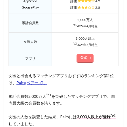
AppStore
評価
4.2
GooglePlay
評価
2.8
2,000万人
累計会員数
*p1
2022年4月時点
3,000人以上
女医人数
*p2
2024年7月時点
公式
アプリ
女医と出会えるマッチングアプリおすすめランキング第1位
は、
Pairs(ペアーズ)。
*p1
累計会員数2,000万人
を突破したマッチングアプリで、国
内最大級の会員数を誇ります。
*p2
女医の人数を調査した結果、Pairsには
3,000人以上が登録
していました。