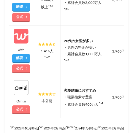
・累計会員数2,000万人
*p2
解説
以上
*p1
公式
20代の女医が多い
・男性の料金が安い
with
1,416人
3,960円
・累計会員数1,000万人
*w2
解説
*w1
公式
恋愛結婚におすすめ
・職業検索が豊富
3,900円
非公開
Omiai
*o1
・累計会員数900万人
公式
*p1
*w1
*p2,*w2
*o1
2022年10月時点|
2024年2月時点|
2024年7月時点|
2023年2月時点|