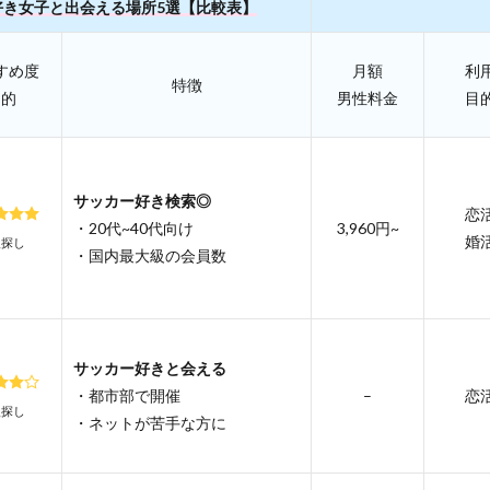
好き女子と出会える場所5選【比較表】
すめ度
月額
利
特徴
目的
男性料金
目
サッカー好き検索◎
恋
・20代~40代向け
3,960円~
婚
人探し
・国内最大級の会員数
サッカー好きと会える
・都市部で開催
–
恋
人探し
・ネットが苦手な方に