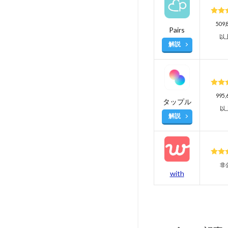
509
Pairs
以
解説
995
タップル
以
解説
非
with