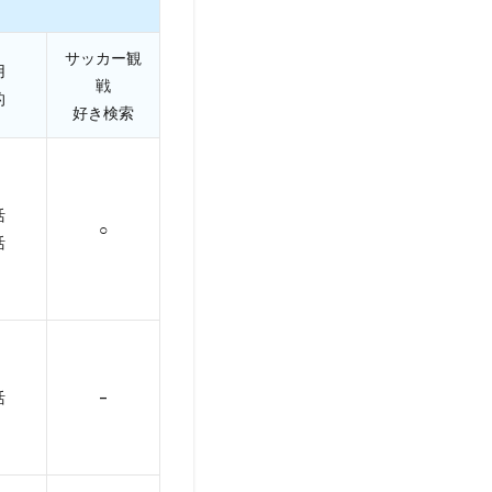
サッカー観
用
戦
的
好き検索
活
○
活
活
–