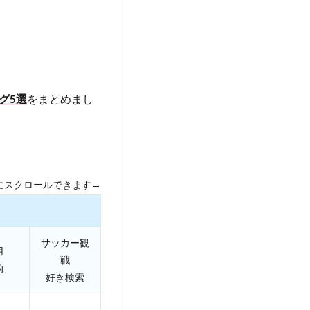
グ5選
をまとめまし
にスクロールできます→
サッカー観
用
戦
的
好き検索