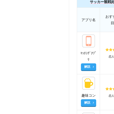
サッカー観戦
おす
アプリ名
ﾏｯﾁﾝｸﾞｱﾌﾟ
恋
ﾘ
解説
趣味コン
恋
解説