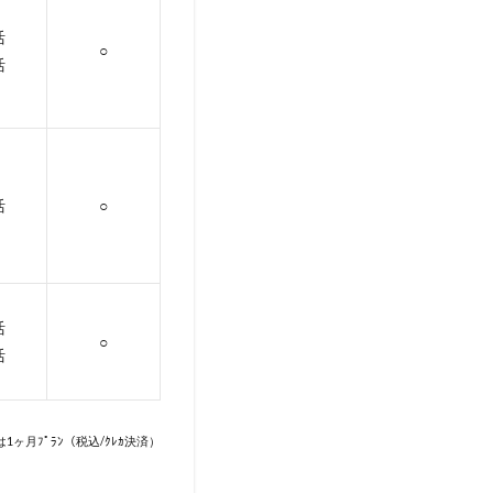
活
○
活
活
○
活
○
活
は1ヶ月ﾌﾟﾗﾝ（税込/ｸﾚｶ決済）