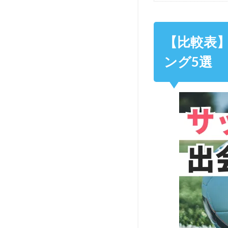
【比較表
ング5選