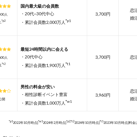
国内最大級の会員数
恋
・20代~30代中心
3,700円
,800人
婚
*p1
*p2
・累計会員数2,000万人
上
最短24時間以内に会える
・20代中心
3,700円
恋
,600人
*t1
*t2
・累計会員数1,900万人
上
男性の料金が安い
恋
・相性診断イベント豊富
3,960円
婚
公開
*w1
・累計会員数1,000万人
*p1
*w1
*p2,*t2
*t1
2022年10月時点|
2024年2月時点|
2024年10月時点|
2023年10月時点|料金