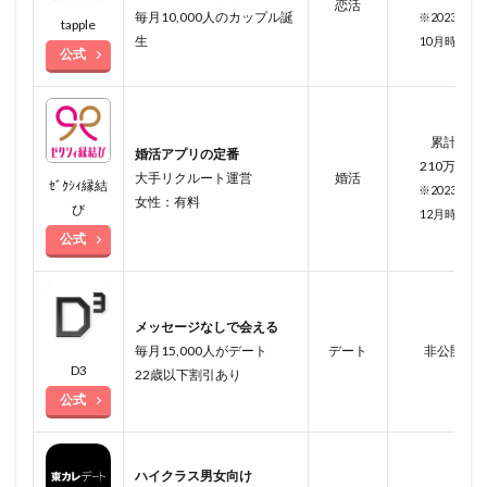
恋活
毎月10,000人のカップル誕
※2023年
tapple
生
10月
時点
公式
累計
婚活アプリの定番
210万人
大手リクルート運営
婚活
ｾﾞｸｼｨ縁結
※2023年
女性：有料
び
12月時点
公式
メッセージなしで会える
毎月15,000人がデート
デート
非公開
D3
22歳以下割引あり
公式
ハイクラス男女向け