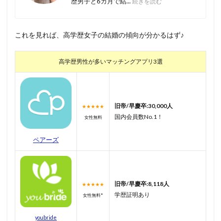
歴男子と6カ月で結...
続きを読む
これを見れば、高学歴女子の結婚の傾向が分かるはず♪
高学歴男性が多いマッチングアプリ3選
旧帝/早慶卒:30,000人
★★★★★
国内会員数No.1！
女性無料
ペアーズ
旧帝/早慶卒:8,118人
★★★★★
学歴証明あり
女性無料*
youbride