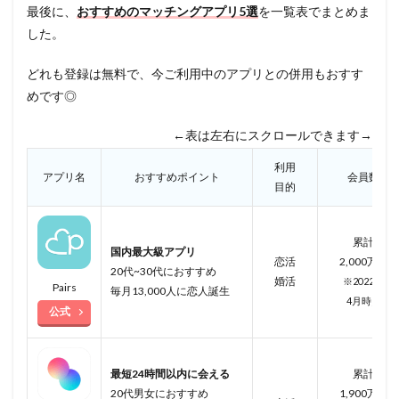
最後に、
おすすめのマッチングアプリ5選
を一覧表でまとめま
した。
どれも登録は無料で、今ご利用中のアプリとの併用もおすす
めです◎
←表は左右にスクロールできます→
利用
アプリ名
おすすめポイント
会員数
目的
累計
国内最大級アプリ
恋活
2,000万人
20代~30代におすすめ
婚活
※2022年
Pairs
毎月13,000人に恋人誕生
4月
時点
公式
最短24時間以内に会える
累計
20代男女におすすめ
1,900万人