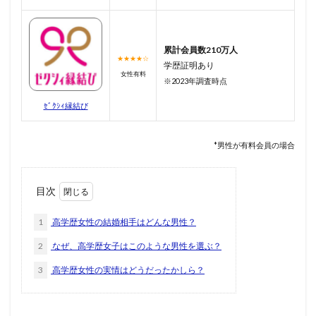
累計会員数210万人
★★★★☆
学歴証明あり
女性有料
※2023年調査時点
ｾﾞｸｼｨ縁結び
*男性が有料会員の場合
目次
1
高学歴女性の結婚相手はどんな男性？
2
なぜ、高学歴女子はこのような男性を選ぶ？
3
高学歴女性の実情はどうだったかしら？