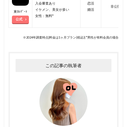
入会審査あり
恋活
非公開
イケメン、美女が多い
婚活
東ｶﾚﾃﾞｰﾄ
女性：無料*
公式
※2024年調査時点|料金は1ヶ月プラン(税込)| *男性が有料会員の場合
この記事の執筆者