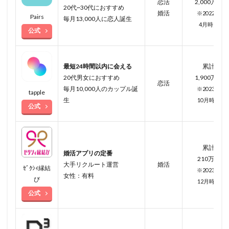
恋活
2,000万人
20代~30代におすすめ
婚活
※2022年
Pairs
毎月13,000人に恋人誕生
4月
時点
公式
最短24時間以内に会える
累計
20代男女におすすめ
1,900万人
恋活
毎月10,000人のカップル誕
※2023年
tapple
生
10月
時点
公式
累計
婚活アプリの定番
210万人
大手リクルート運営
婚活
ｾﾞｸｼｨ縁結
※2023年
女性：有料
び
12月時点
公式