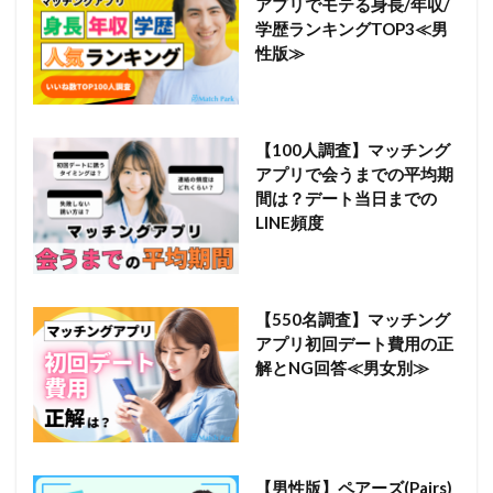
アプリでモテる身長/年収/
学歴ランキングTOP3≪男
性版≫
【100人調査】マッチング
アプリで会うまでの平均期
間は？デート当日までの
LINE頻度
【550名調査】マッチング
アプリ初回デート費用の正
解とNG回答≪男女別≫
【男性版】ペアーズ(Pairs)