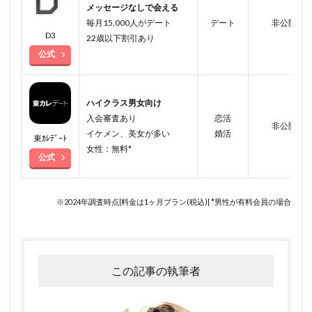
メッセージなしで会える
毎月15,000人がデート
デート
非公開
D3
22歳以下割引あり
公式
ハイクラス男女向け
入会審査あり
恋活
非公開
イケメン、美女が多い
婚活
東ｶﾚﾃﾞｰﾄ
女性：無料*
公式
※2024年調査時点|料金は1ヶ月プラン(税込)| *男性が有料会員の場合
この記事の執筆者