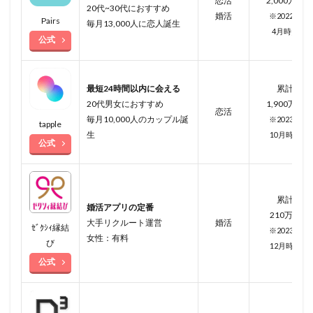
恋活
2,000万人
20代~30代におすすめ
婚活
※2022年
Pairs
毎月13,000人に恋人誕生
4月
時点
公式
最短24時間以内に会える
累計
20代男女におすすめ
1,900万人
恋活
毎月10,000人のカップル誕
※2023年
tapple
生
10月
時点
公式
累計
婚活アプリの定番
210万人
大手リクルート運営
婚活
ｾﾞｸｼｨ縁結
※2023年
女性：有料
び
12月時点
公式