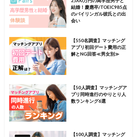
2,000万円の高学歴男子と
結婚！慶應卒/TOEIC985点
のバイリンガル彼氏との出
会い
【550名調査】マッチング
アプリ初回デート費用の正
解とNG回答≪男女別≫
【50人調査】マッチングア
プリ同時進行のやりとり人
数ランキング6選
【100人調査】マッチング