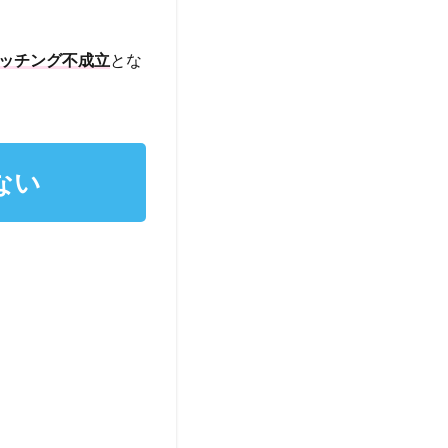
ッチング不成立
とな
ない