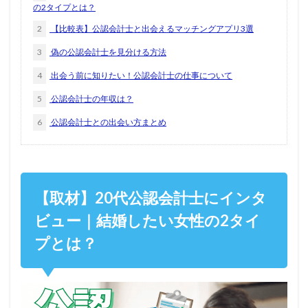
の2タイプとは？
2
【比較表】公認会計士と出会えるマッチングアプリ3選
3
偽の公認会計士を見分ける方法
4
出会う前に知りたい！公認会計士の仕事について
5
公認会計士の年収は？
6
公認会計士との出会い方まとめ
【取材】20代公認会計士にインタ
ビュー｜結婚したい女性の2タイ
プとは？