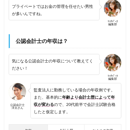
プライベートではお金の管理を任せたい男性
が多いんですね。
ﾏｯﾁﾊﾟｰｸ
編集部
公認会計士の年収は？
気になる公認会計士の年収について教えてく
ださい！
ﾏｯﾁﾊﾟｰｸ
編集部
監査法人に勤務している場合の年収例です。
また、基本的に
年齢より会計士歴によって年
収が変わる
ので、20代前半で会計士試験合格
公認会計士
洋太さん
したと仮定します。