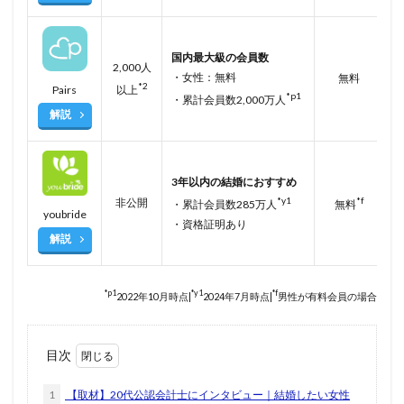
国内最大級の会員数
2,000人
・女性：無料
無料
*2
Pairs
以上
*p1
・累計会員数2,000万人
解説
3年以内の結婚におすすめ
*y1
*f
非公開
・累計会員数285万人
無料
youbride
・資格証明あり
解説
*p1
*y1
*f
2022年10月時点|
2024年7月時点|
男性が有料会員の場合
目次
1
【取材】20代公認会計士にインタビュー｜結婚したい女性