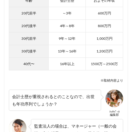
年齢
会計士歴
およその年収
20代前半
～3年
600万円
20代後半
4年～8年
800万円
30代前半
9年～12年
1,000万円
30代後半
13年～16年
1,200万円
40代〜
16年以上
1500万～2500万
※取材内容より
会計士歴が重視されるとのことなので、出世
も年功序列でしょうか？
ﾏｯﾁﾊﾟｰｸ
編集部
監査法人の場合は、マネージャー（一般の会