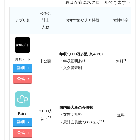
←表は左右にスクロールできます→
公認会
アプリ名
計士
おすすめな人と特徴
女性料金
人数
年収1,000万多数 (約43％)
東ｶﾚﾃﾞｰﾄ
*f
非公開
・年収証明あり
無料
詳細
・入会審査制
公式
国内最大級の会員数
2,000人
Pairs
・女性：無料
無料
*2
以上
*p1
詳細
・累計会員数2,000万人
公式