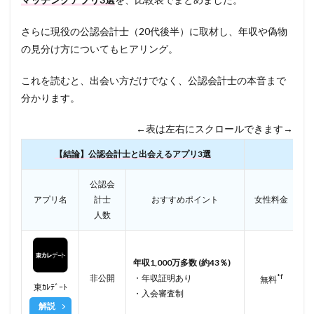
さらに現役の公認会計士（20代後半）に取材し、年収や偽物
の見分け方についてもヒアリング。
これを読むと、出会い方だけでなく、公認会計士の本音まで
分かります。
←表は左右にスクロールできます→
【結論】公認会計士と出会えるアプリ3選
公認会
アプリ名
計士
おすすめポイント
女性料金
人数
年収1,000万多数 (約43％)
*f
非公開
・年収証明あり
無料
東ｶﾚﾃﾞｰﾄ
・入会審査制
解説