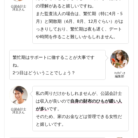
の理解があると嬉しいですね。
公認会計士
洋太さん
また監査法人の場合は、繁忙期（特に4月・5
月）と閑散期（6月、8月、12月ぐらい）がは
っきりしており、繁忙期は夜も遅く、デート
や時間を作ること難しいかもしれません。
繁忙期はサポートに徹することが大事です
ね。
2つ目はどういうことでしょう？
ﾏｯﾁﾊﾟｰｸ
編集部
私の周りだけかもしれませんが、公認会計士
は収入が良いので
自身の財布のひもが緩い人
が多い
です。
公認会計士
洋太さん
そのため、家のお金などは管理できる女性だ
と嬉しいです。