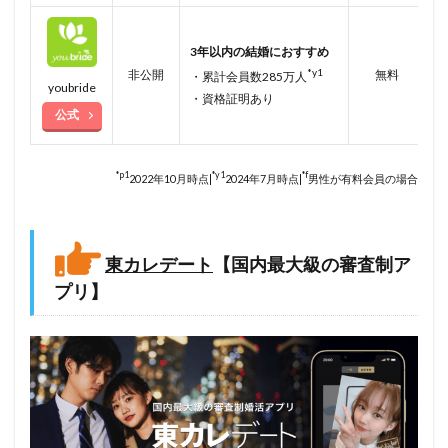
3年以内の結婚におすすめ
*y1
非公開
無料
・累計会員数285万人
youbride
・資格証明あり
公式
*p1
*y1
*f
2022年10月時点|
2024年7月時点|
男性が有料会員の場合
東カレデート
【国内最大級の審査制ア
プリ】