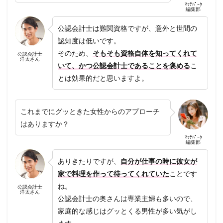
ﾏｯﾁﾊﾟｰｸ
編集部
公認会計士は難関資格ですが、意外と世間の
認知度は低いです。
そのため、
そもそも資格自体を知ってくれて
公認会計士
洋太さん
いて、かつ公認会計士であることを褒める
こ
とは効果的だと思いますよ。
これまでにグッときた女性からのアプローチ
はありますか？
ﾏｯﾁﾊﾟｰｸ
編集部
ありきたりですが、
自分が仕事の時に彼女が
家で料理を作って待ってくれていた
ことです
ね。
公認会計士
洋太さん
公認会計士の奥さんは専業主婦も多いので、
家庭的な感じはグッとくる男性が多い気がし