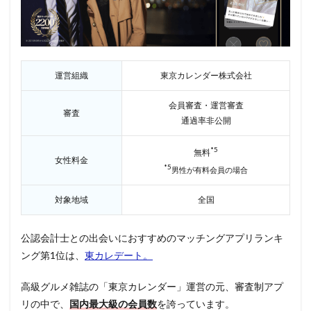
運営組織
東京カレンダー株式会社
会員審査・運営審査
審査
通過率非公開
*5
無料
女性料金
*5
男性が有料会員の場合
対象地域
全国
公認会計士との出会いにおすすめのマッチングアプリランキ
ング第1位は、
東カレデート。
高級グルメ雑誌の「東京カレンダー」運営の元、審査制アプ
リの中で、
国内最大級の会員数
を誇っています。