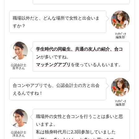
職場以外だと、どんな場所で女性と出会いま
すか？
ﾏｯﾁﾊﾟｰｸ
編集部
学生時代の同級生、共通の友人の紹介、合コ
ン
が多いですね。
マッチングアプリ
を使っている人もいます。
公認会計士
良平さん
合コンやアプリでも、公認会計士の方と出会
えるんですね！
ﾏｯﾁﾊﾟｰｸ
編集部
職場外の女性と合コンを行うことは多いと思
いますよ。
私は独身時代月に2,3回参加していました
公認会計士
洋太さん