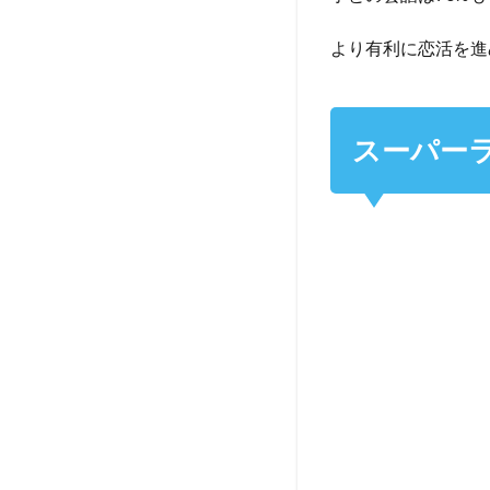
より有利に恋活を進
スーパー