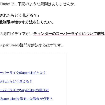
inderで、下記のような疑問はありませんか。
されたらどう見える？」
eの回数制限や増やす方法を知りたい」
の専門メディアが、
ティンダーのスーパーライクについて解説
per Likeの疑問が解決するはずです。
ーライク(Super Like)とは？
されたらどう見える？
ーライク(SuperLike)の送り方
uper Like)を送るには課金が必要？