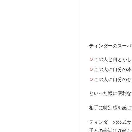
ティンダーのスーパ
この人と何とかし
この人に自分の本
この人に自分の存
といった際に便利な
相手に特別感を感じ
ティンダーの公式サ
手との会話は70%