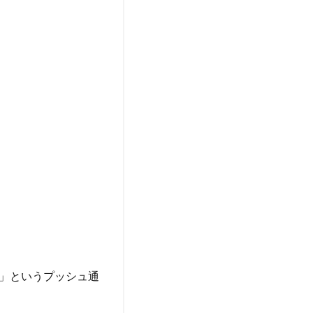
」というプッシュ通