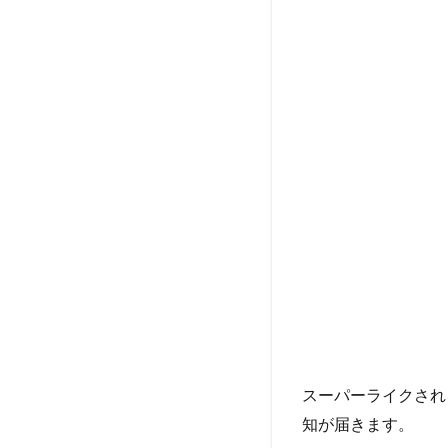
スーパーライクされ
知が届きます。