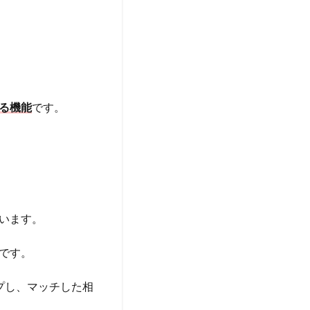
る機能
です。
います。
です。
プし、マッチした相