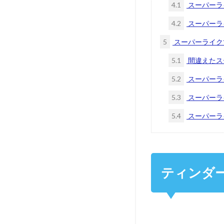
4.1
スーパーラ
4.2
スーパーラ
5
スーパーライク
5.1
間違えたス
5.2
スーパーラ
5.3
スーパーラ
5.4
スーパーラ
ティンダーの