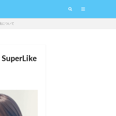
方法について
perLike