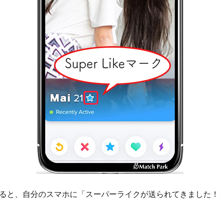
ると、自分のスマホに「スーパーライクが送られてきました！