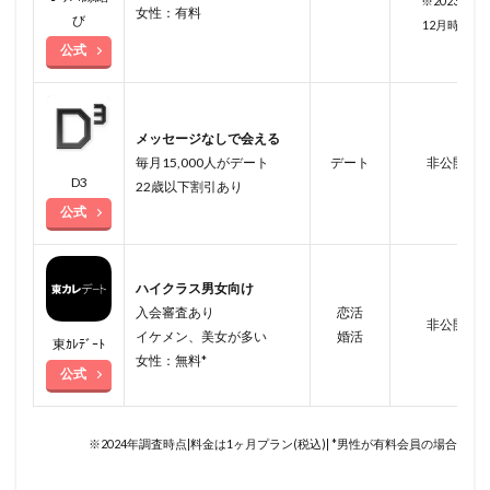
※2023年
女性：有料
び
12月時点
公式
メッセージなしで会える
毎月15,000人がデート
デート
非公開
D3
22歳以下割引あり
公式
ハイクラス男女向け
入会審査あり
恋活
非公開
イケメン、美女が多い
婚活
東ｶﾚﾃﾞｰﾄ
女性：無料*
公式
※2024年調査時点|料金は1ヶ月プラン(税込)| *男性が有料会員の場合