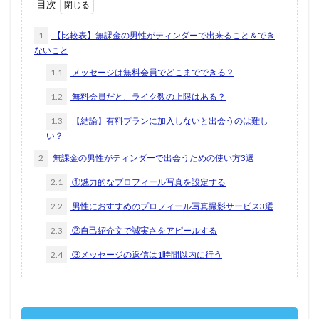
目次
1
【比較表】無課金の男性がティンダーで出来ること＆でき
ないこと
1.1
メッセージは無料会員でどこまでできる？
1.2
無料会員だと、ライク数の上限はある？
1.3
【結論】有料プランに加入しないと出会うのは難し
い？
2
無課金の男性がティンダーで出会うための使い方3選
2.1
①魅力的なプロフィール写真を設定する
2.2
男性におすすめのプロフィール写真撮影サービス3選
2.3
②自己紹介文で誠実さをアピールする
2.4
③メッセージの返信は1時間以内に行う