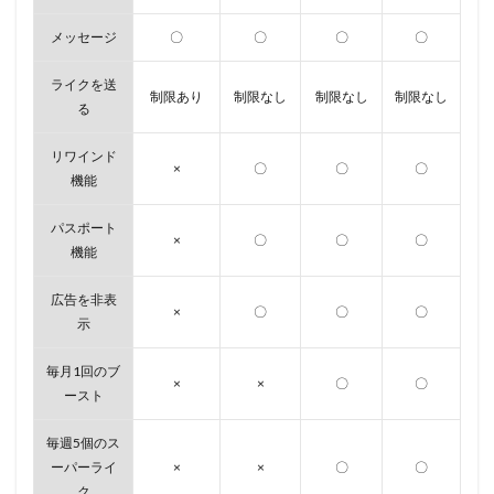
メッセージ
〇
〇
〇
〇
ライクを送
制限あり
制限なし
制限なし
制限なし
る
リワインド
×
〇
〇
〇
機能
パスポート
×
〇
〇
〇
機能
広告を非表
×
〇
〇
〇
示
毎月1回のブ
×
×
〇
〇
ースト
毎週5個のス
ーパーライ
×
×
〇
〇
ク