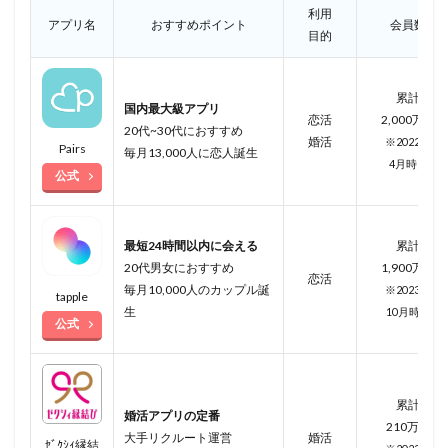
利用
アプリ名
おすすめポイント
会員数
目的
累計
国内最大級アプリ
恋活
2,000万人
20代~30代におすすめ
婚活
※2022年
Pairs
毎月13,000人に恋人誕生
4月
時点
公式
最短24時間以内に会える
累計
20代男女におすすめ
1,900万人
恋活
毎月10,000人のカップル誕
※2023年
tapple
生
10月
時点
公式
累計
婚活アプリの定番
210万人
大手リクルート運営
婚活
ｾﾞｸｼｨ縁結