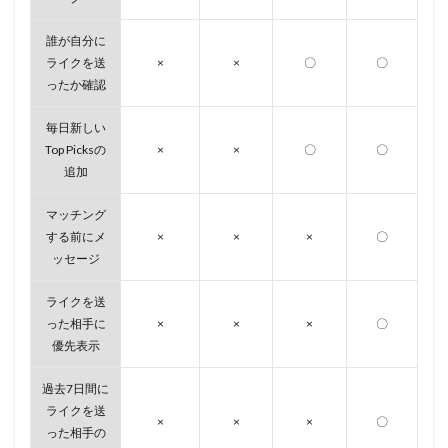
誰が自分に
ライクを送
×
×
〇
〇
ったか確認
毎日新しい
Top Picksの
×
×
〇
〇
追加
マッチング
する前にメ
×
×
×
〇
ッセージ
ライクを送
った相手に
×
×
×
〇
優先表示
過去7日間に
ライクを送
×
×
×
〇
った相手の