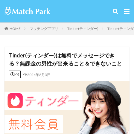
HOME
マッチングアプリ
Tinder(ティンダー)
Tinder(テ
Tinder(ティンダー)は無料でメッセージでき
る？無課金の男性が出来ること＆できないこと
PR
2024年6月3日