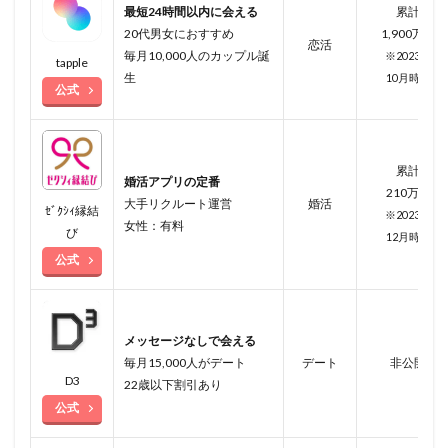
最短24時間以内に会える
累計
20代男女におすすめ
1,900万人
恋活
毎月10,000人のカップル誕
※2023年
tapple
生
10月
時点
公式
累計
婚活アプリの定番
210万人
大手リクルート運営
婚活
ｾﾞｸｼｨ縁結
※2023年
女性：有料
び
12月時点
公式
メッセージなしで会える
毎月15,000人がデート
デート
非公開
D3
22歳以下割引あり
公式