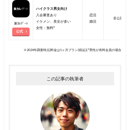
ハイクラス男女向け
入会審査あり
恋活
非公開
イケメン、美女が多い
婚活
東ｶﾚﾃﾞｰﾄ
女性：無料*
公式
※2024年調査時点|料金は1ヶ月プラン(税込)| *男性が有料会員の場合
この記事の執筆者