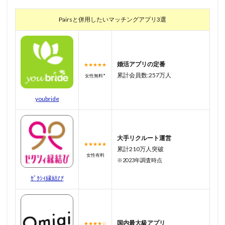
Pairsと併用したいマッチングアプリ3選
婚活アプリの定番
★★★★★
累計会員数:257万人
女性無料*
youbride
大手リクルート運営
★★★★★
累計210万人突破
女性有料
※2023年調査時点
ｾﾞｸｼｨ縁結び
国内最大級アプリ
★★★★☆