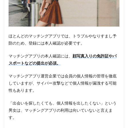
ほとんどのマッチングアプリでは、トラブルやなりすまし予
防のため、登録には本人確認が必要です。
マッチングアプリの本人確認には、
顔写真入りの免許証やパ
スポートなどの提出が必須。
マッチングアプリ運営企業では会員の個人情報の管理を徹底
していますが、サイバー攻撃などで個人情報が漏洩する可能
性もあります。
「出会いを探したくても、個人情報を出したくない」という
男女は、マッチングアプリの利用は向いていないと言えま
す。