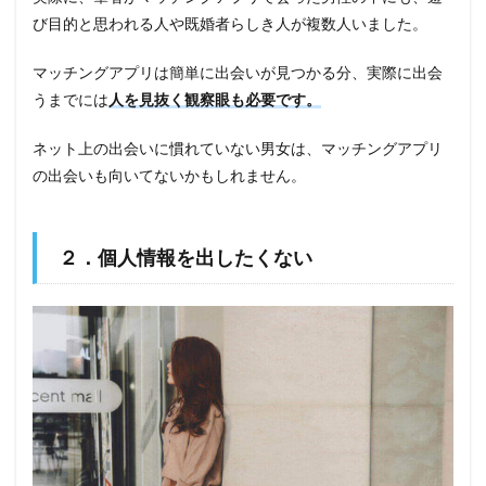
び目的と思われる人や既婚者らしき人が複数人いました。
マッチングアプリは簡単に出会いが見つかる分、実際に出会
うまでには
人を見抜く観察眼も必要です。
ネット上の出会いに慣れていない男女は、マッチングアプリ
の出会いも向いてないかもしれません。
２．個人情報を出したくない