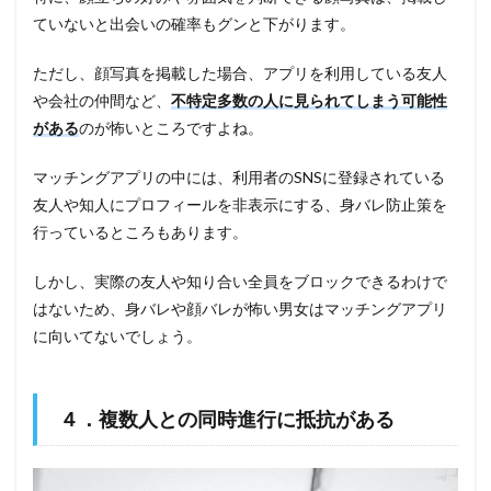
ていないと出会いの確率もグンと下がります。
ただし、顔写真を掲載した場合、アプリを利用している友人
や会社の仲間など、
不特定多数の人に見られてしまう可能性
がある
のが怖いところですよね。
マッチングアプリの中には、利用者のSNSに登録されている
友人や知人にプロフィールを非表示にする、身バレ防止策を
行っているところもあります。
しかし、実際の友人や知り合い全員をブロックできるわけで
はないため、身バレや顔バレが怖い男女はマッチングアプリ
に向いてないでしょう。
４．複数人との同時進行に抵抗がある