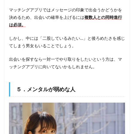
マッチングアプリではメッセージの印象で出会うかどうかを
決めるため、出会いの確率を上げるには
複数人との同時進行
は必須。
しかし、中には「二股しているみたい…」と後ろめたさを感じ
てしまう男女もいることでしょう。
出会いを探すなら一対一でやり取りをしたいという方は、マ
ッチングアプリに向いてないかもしれません。
５．メンタルが弱めな人