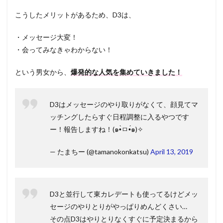
こうしたメリットがあるため、D3は、
・メッセージ大変！
・会ってみなきゃわからない！
という男女から、
爆発的な人気を集めていきました！
D3はメッセージのやり取りがなくて、顔見てマ
ッチングしたらすぐ日程調整に入るやつです
ー！報告しますね！(๑•̀ㅁ•́๑)✧
— たまちー (@tamanokonkatsu)
April 13, 2019
D3と並行して東カレデートも使ってるけどメッ
セージのやりとりがやっぱりめんどくさい…
その点D3はやりとりなくすぐに予定決まるから