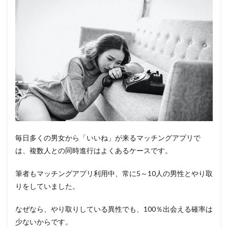
毎日多くの男女から「いいね」が来るマッチングアプリで
は、複数人との同時進行はよくあるケースです。
筆者もマッチングアプリ利用中、常に5～10人の男性とやり取
りをしていました。
なぜなら、やり取りしている異性でも、100％出会える確率は
少ないからです。