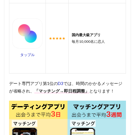
国内最大級アプリ
★★★★★
毎月10,000名に恋人
タップル
デート専門アプリ第1位の
D3
では、時間のかかるメッセージ
が省略され、
「マッチング→即日程調整」
となります！