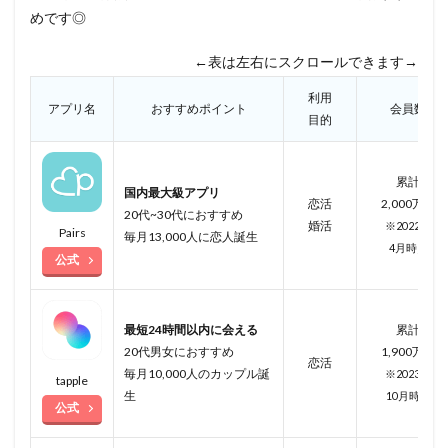
めです◎
←表は左右にスクロールできます→
利用
アプリ名
おすすめポイント
会員数
目的
累計
国内最大級アプリ
恋活
2,000万人
20代~30代におすすめ
婚活
※2022年
Pairs
毎月13,000人に恋人誕生
4月
時点
公式
最短24時間以内に会える
累計
20代男女におすすめ
1,900万人
恋活
毎月10,000人のカップル誕
※2023年
tapple
生
10月
時点
公式