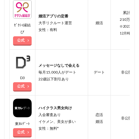
累計
婚活アプリの定番
210万人
大手リクルート運営
婚活
ｾﾞｸｼｨ縁結
※2023年
女性：有料
び
12月時点
公式
メッセージなしで会える
毎月15,000人がデート
デート
非公開
D3
22歳以下割引あり
公式
ハイクラス男女向け
入会審査あり
恋活
非公開
イケメン、美女が多い
婚活
東ｶﾚﾃﾞｰﾄ
女性：無料*
公式