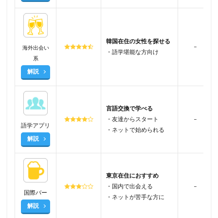
韓国在住の女性を探せる
–
海外出会い
・語学堪能な方向け
系
解説
言語交換で学べる
・友達からスタート
–
語学アプリ
・ネットで始められる
解説
東京在住におすすめ
・国内で出会える
–
国際バー
・ネットが苦手な方に
解説