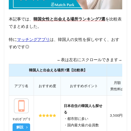
本記事では、
韓国女性と出会える場所ランキング7選
を比較表
でまとめました。
特に
マッチングアプリ
は、韓国人の女性を探しやすく、おす
すめです◎
←表は左右にスクロールできます→
韓国人と出会える場所7選【比較表】
月額
アプリ名
おすすめ度
おすすめポイント
男性料金
日本在住の韓国人も
探せ
る
3,500円~
・都市部に多い
ﾏｯﾁﾝｸﾞｱﾌﾟﾘ
・国内最大級の会員数
解説