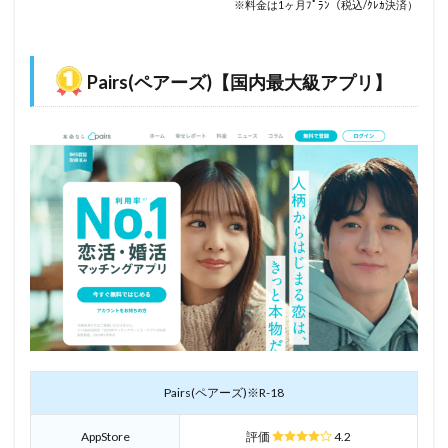
※
料金は1ヶ月ﾌﾟﾗﾝ（税込/ｸﾚｶ決済）
Pairs(ペアーズ)【国内最大級アプリ】
Pairs(ペアーズ)※R-18
AppStore
評価
4.2