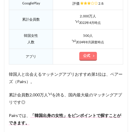
GooglePlay
評価
2.8
2,000万人
累計会員数
*p1
2022年4月時点
韓国女性
500人
*p2
人数
2024年8月調査時点
公式
アプリ
韓国人と出会えるマッチングアプリおすすめ第1位は、ペアー
ズ（Pairs）。
累計会員数2,000万人
を誇る、国内最大級のマッチングアプ
*p1
リです◎
Pairsでは、
「韓国出身の女性」をピンポイントで探すことが
できます。