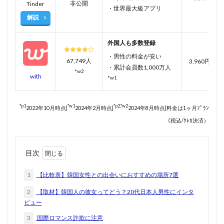
非公開
Tinder
・世界最大級アプリ
解説
外国人も多数登録
・男性の料金が安い
67,749人
3,960円
・累計会員数1,000万人
*w2
with
*w1
*p1
*w1
*p2,*w2
2022年10月時点|
2024年2月時点|
2024年8月時点|料金は1ヶ月ﾌﾟﾗﾝ
（税込/ｸﾚｶ決済）
目次
1
【比較表】韓国女性との出会いにおすすめの場所7選
2
【取材】韓国人の彼女ってどう？20代日本人男性にインタ
ビュー
3
国際ロマンス詐欺に注意