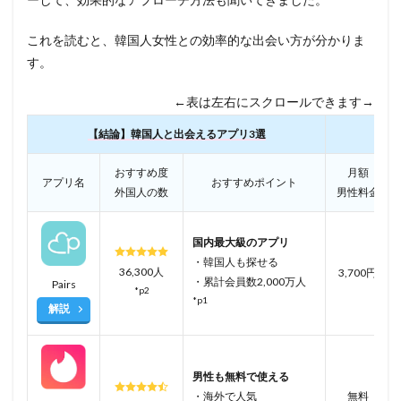
これを読むと、韓国人女性との効率的な出会い方が分かりま
す。
←表は左右にスクロールできます→
【結論】韓国人と出会えるアプリ3選
おすすめ度
月額
アプリ名
おすすめポイント
外国人の数
男性料金
国内最大級のアプリ
・韓国人も探せる
36,300人
3,700円
・累計会員数2,000万人
Pairs
*p2
*p1
解説
男性も無料で使える
・海外で人気
無料