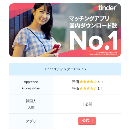
Tinder(ティンダー)※R-18
AppStore
評価
4.0
GooglePlay
評価
3.4
韓国人
非公開
人数
公式
アプリ