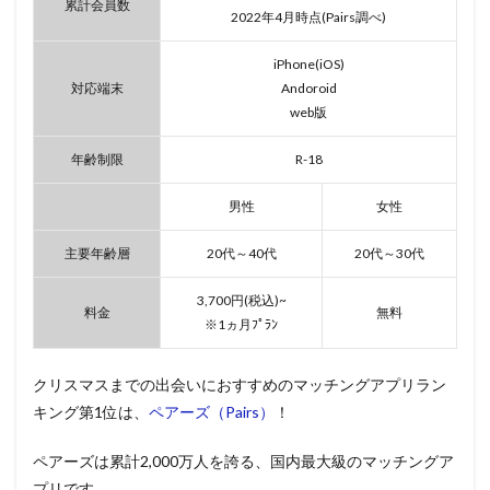
累計会員数
2022年4月時点(Pairs調べ)
iPhone(iOS)
対応端末
Andoroid
web版
年齢制限
R-18
男性
女性
主要年齢層
20代～40代
20代～30代
3,700円(税込)~
料金
無料
※1ヵ月ﾌﾟﾗﾝ
クリスマスまでの出会いにおすすめのマッチングアプリラン
キング第1位は、
ペアーズ（Pairs）
！
ペアーズは累計2,000万人を誇る、国内最大級のマッチングア
プリです。