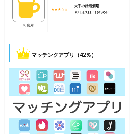
大手の婚活酒場
★★★☆☆
累計:6,733,439ﾏｯﾁﾝｸﾞ
相席屋
マッチングアプリ（42％）