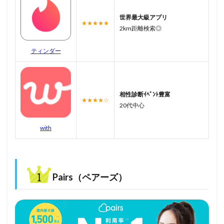
世界最大級アプリ
★★★★★
2km距離検索◎
ティンダー
相性診断ｲﾍﾞﾝﾄ豊富
★★★★☆
20代中心
with
Pairs（ペアーズ）