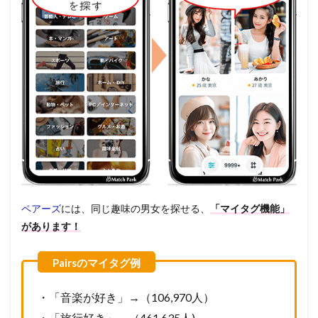
ペアーズ
には、同じ趣味の男女を探せる、
「マイタグ機能」
があります！
・「音楽が好き」→（106,970人）
・「旅行好き」→（461,635人)