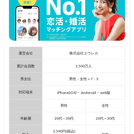
運営会社
株式会社エウレカ
累計会員数
1,500万人
男女比
男性：女性＝7：3
対応端末
・
・
iPhone(iOS)
Andoroid
web版
男性
女性
年齢層
20代～30代
20代～30代
3,590円(税込)