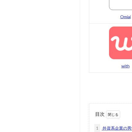
Omiai
with
目次
1
外資系企業の男