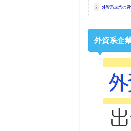
2
外資系企業の男
外資系企