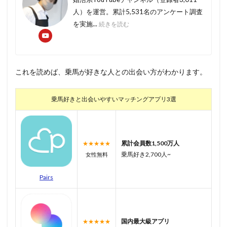
人）を運営。累計5,531名のアンケート調査
を実施...
続きを読む
これを読めば、乗馬が好きな人との出会い方がわかります。
乗馬好きと出会いやすいマッチングアプリ3選
累計会員数1,500万人
★★★★★
乗馬好き2,700人~
女性無料
Pairs
国内最大級アプリ
★★★★★