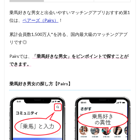
乗馬好きな男女と出会いやすいマッチングアプリおすすめ第1
位は、
ペアーズ（Pairs）
！
累計会員数1,500万人*を誇る、国内最大級のマッチングアプ
リです◎
Pairsでは、
「乗馬好きな男女」をピンポイントで探すことが
できます。
乗馬好き男女の探し方【Pairs】