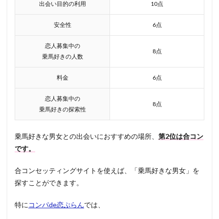
出会い目的の利用
10点
安全性
6点
恋人募集中の
8点
乗馬好きの人数
料金
6点
恋人募集中の
8点
乗馬好きの探索性
乗馬好きな男女との出会いにおすすめの場所、
第2位は合コン
です。
合コンセッティングサイトを使えば、「乗馬好きな男女」を
探すことができます。
特に
コンパde恋ぷらん
では、