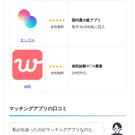
国内最大級アプリ
★★★★★
毎月10,000名に恋人
女性無料
タップル
相性診断ｲﾍﾞﾝﾄ豊富
★★★★☆
20代中心
女性無料
with
マッチングアプリの口コミ
私が出会ったのがマッチングアプリなのと、