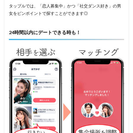
タップルでは、「恋人募集中」かつ「社交ダンス好き」の男
女をピンポイントで探すことができます◎
24時間以内にデートできる時も！