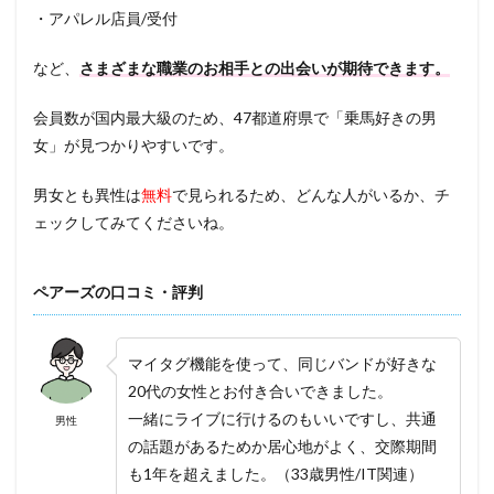
・アパレル店員/受付
など、
さまざまな職業のお相手との出会いが期待できます。
会員数が国内最大級のため、47都道府県で「乗馬好きの男
女」が見つかりやすいです。
男女とも異性は
無料
で見られるため、どんな人がいるか、チ
ェックしてみてくださいね。
ペアーズの口コミ・評判
マイタグ機能を使って、同じバンドが好きな
20代の女性とお付き合いできました。
一緒にライブに行けるのもいいですし、共通
男性
の話題があるためか居心地がよく、交際期間
も1年を超えました。（33歳男性/IT関連）