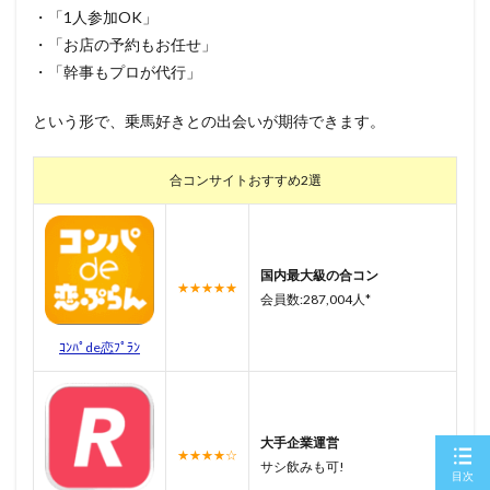
・「1人参加OK」
・「お店の予約もお任せ」
・「幹事もプロが代行」
という形で、乗馬好きとの出会いが期待できます。
合コンサイトおすすめ2選
国内最大級の合コン
★★★★★
会員数:287,004人*
ｺﾝﾊﾟde恋ﾌﾟﾗﾝ
大手企業運営
★★★★☆
サシ飲みも可!
目次