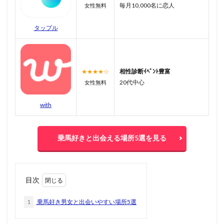
毎月10,000名に恋人
女性無料
タップル
相性診断ｲﾍﾞﾝﾄ豊富
★★★★☆
20代中心
女性無料
with
乗馬好きと出会える場所5選を見る
目次
1
乗馬好き男女と出会いやすい場所5選