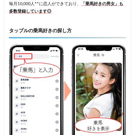
毎月10,000人**に恋人ができており、
「乗馬好きの男女」も
多数登録しています◎
タップルの乗馬好きの探し方