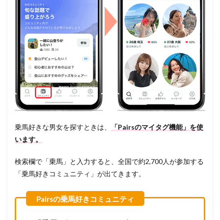
乗馬好きな男女を探すときは、
「Pairsの
マイタグ機能」を使
います。
検索欄で「乗馬」と入力すると、全国で約2,700人が参加する
「乗馬好きコミュニティ」が出てきます。