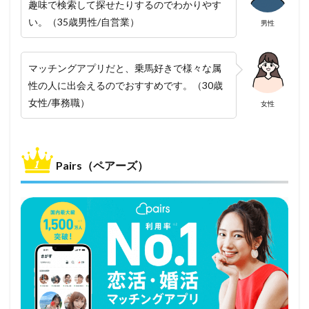
趣味で検索して探せたりするのでわかりやす
い。（35歳男性/自営業）
男性
マッチングアプリだと、乗馬好きで様々な属
性の人に出会えるのでおすすめです。（30歳
女性/事務職）
女性
Pairs（ペアーズ）