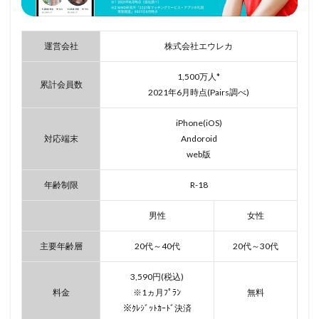
運営会社
株式会社エウレカ
1,500万人*
累計会員数
2021年6月時点(Pairs調べ)
iPhone(iOS)
対応端末
Andoroid
web版
年齢制限
R-18
男性
女性
主要年齢層
20代～40代
20代～30代
3,590円(税込)
料金
※1ヵ月ﾌﾟﾗﾝ
無料
※ｸﾚｼﾞｯﾄｶｰﾄﾞ決済