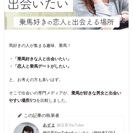
馬好きの人が集まる趣味、乗馬！
・「乗馬好きな人と出会いたい」
・「恋人と乗馬デートがしたい」
と、お考えの方も多いはず。
そこで出会いの専門メディアが、
乗馬が好きな男女と出会い
やすい場所5つ
を比較しました。
この記事の執筆者
あずま
婚活系YouTuber
婚活系YouTubeチャンネル（登録者3,011