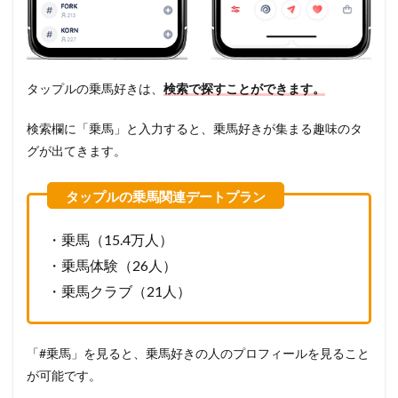
タップルの乗馬好きは、
検索で探すことができます。
検索欄に「乗馬」と入力すると、乗馬好きが集まる趣味のタ
グが出てきます。
・乗馬（15.4万人）
・乗馬体験（26人）
・乗馬クラブ（21人）
「#乗馬」を見ると、乗馬好きの人のプロフィールを見ること
が可能です。