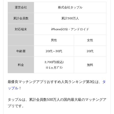
運営会社
株式会社タップル
累計会員数
累計500万人
対応端末
iPhone(iOS)・アンドロイド
男性
女性
年齢層
20代～30代
20代
3,700円(税込)
料金
無料
※1ヵ月ﾌﾟﾗﾝ
最優良マッチングアプリおすすめ人気ランキング第3位は、
タ
ップル
！
タップルは、累計会員数500万人の国内最大級のマッチングア
プリです。