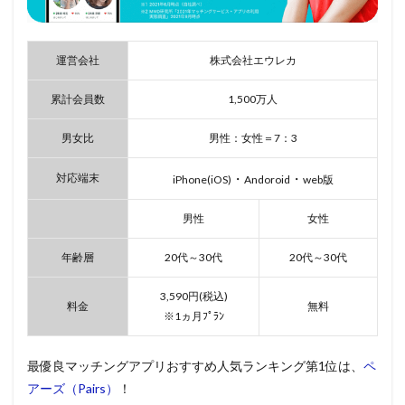
運営会社
株式会社エウレカ
累計会員数
1,500万人
男女比
男性：女性＝7：3
対応端末
・
・
iPhone(iOS)
Andoroid
web版
男性
女性
年齢層
20代～30代
20代～30代
3,590円(税込)
料金
無料
※1ヵ月ﾌﾟﾗﾝ
最優良マッチングアプリおすすめ人気ランキング第1位は、
ペ
アーズ（Pairs）
！