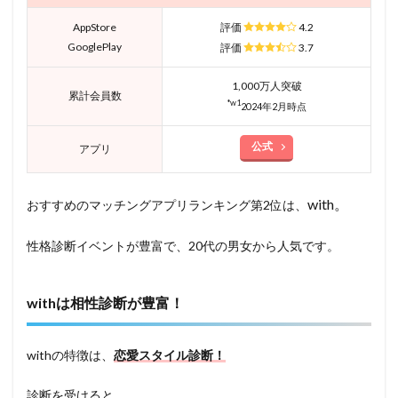
AppStore
評価
4.2
GooglePlay
評価
3.7
1,000万人突破
累計会員数
*w1
2024年2月時点
公式
アプリ
with。
おすすめのマッチングアプリランキング第2位は、
性格診断イベントが豊富で、20代の男女から人気です。
withは相性診断が豊富！
withの特徴は、
恋愛スタイル診断！
診断を受けると、