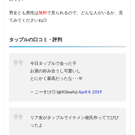
男女とも異性は
無料
で見られるので、どんな人がいるか、見
てみてくださいね◎
タップルの口コミ・評判
今日タップルで会った子
お酒の好み合うし可愛いし
とにかく最高だったな･･･🤘
— こーすけ◎ (@K0wafu)
April 4, 2019
リア友がタップルでイケメン彼氏作っててびび
ったよ