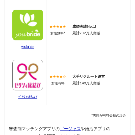
成婚実績No.1!
★★★★★
累計232万人突破
女性無料*
youbride
大手リクルート運営
★★★★☆
累計140万人突破
女性有料
ｾﾞｸｼｨ縁結び
*男性が有料会員の場合
審査制マッチングアプリの
ゴージャス
や婚活アプリの