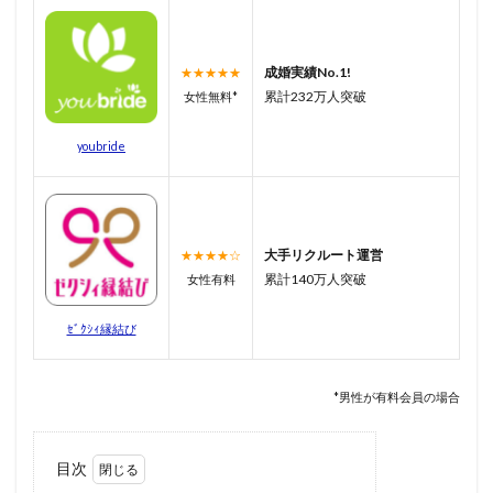
成婚実績No.1!
★★★★★
累計232万人突破
女性無料*
youbride
大手リクルート運営
★★★★☆
累計140万人突破
女性有料
ｾﾞｸｼｨ縁結び
*男性が有料会員の場合
目次