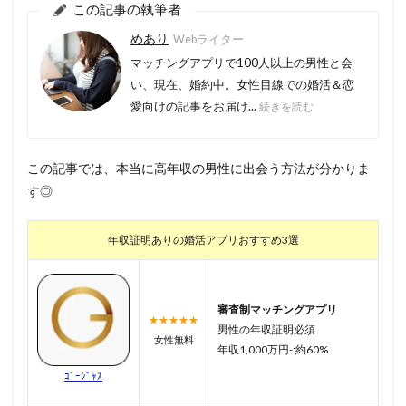
この記事の執筆者
めあり
Webライター
マッチングアプリで100人以上の男性と会
い、現在、婚約中。女性目線での婚活＆恋
愛向けの記事をお届け...
続きを読む
この記事では、本当に高年収の男性に出会う方法が分かりま
す◎
年収証明ありの婚活アプリおすすめ3選
審査制マッチングアプリ
★★★★★
男性の年収証明必須
女性無料
年収1,000万円-:約60%
ｺﾞｰｼﾞｬｽ