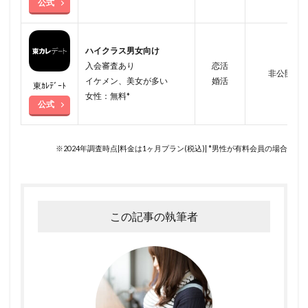
公式
ハイクラス男女向け
入会審査あり
恋活
非公開
イケメン、美女が多い
婚活
東ｶﾚﾃﾞｰﾄ
女性：無料*
公式
※2024年調査時点|料金は1ヶ月プラン(税込)| *男性が有料会員の場合
この記事の執筆者