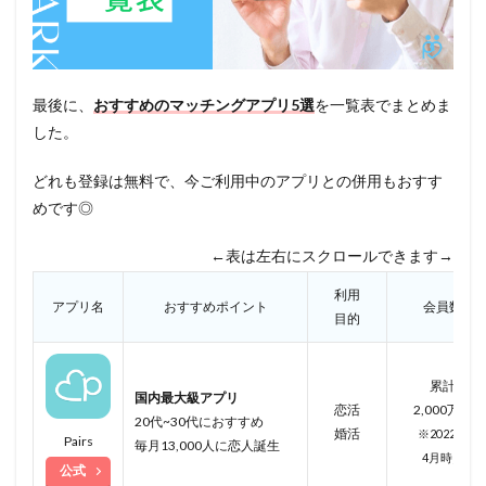
最後に、
おすすめのマッチングアプリ5選
を一覧表でまとめま
した。
どれも登録は無料で、今ご利用中のアプリとの併用もおすす
めです◎
←表は左右にスクロールできます→
利用
アプリ名
おすすめポイント
会員数
目的
累計
国内最大級アプリ
恋活
2,000万人
20代~30代におすすめ
婚活
※2022年
Pairs
毎月13,000人に恋人誕生
4月
時点
公式