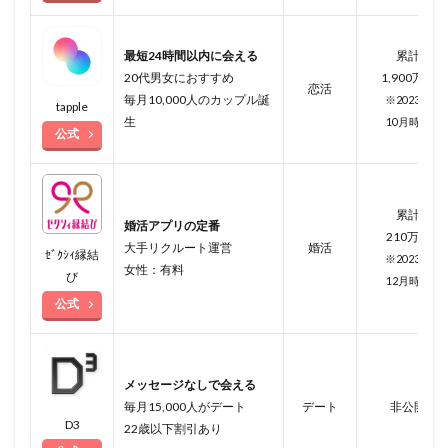
最短24時間以内に会える
累計
20代男女におすすめ
1,900万人
恋活
毎月10,000人のカップル誕
※2023年
tapple
生
10月
時点
公式
累計
婚活アプリの定番
210万人
大手リクルート運営
婚活
ｾﾞｸｼｨ縁結
※2023年
女性：有料
び
12月時点
公式
メッセージなしで会える
毎月15,000人がデート
デート
非公開
D3
22歳以下割引あり